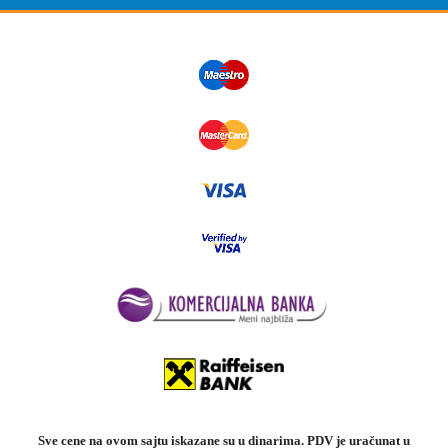
Sve cene na ovom sajtu iskazane su u dinarima. PDV je uračunat u