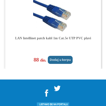
LAN Intellinet patch kabl 1m Cat.5e UTP PVC plavi
88
din.
Dodaj u korpu
">