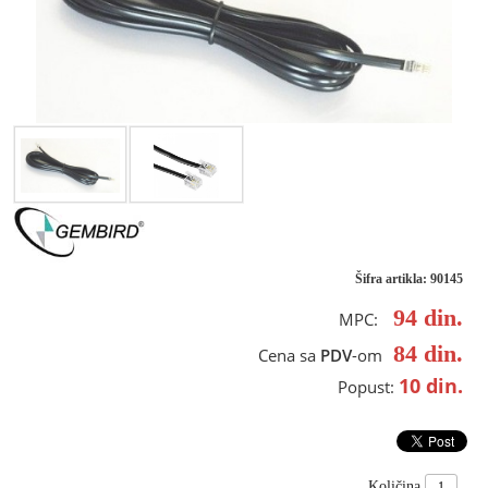
Šifra artikla: 90145
94
din.
MPC:
84
din.
Cena sa
PDV
-om
10
din.
Popust:
Količina