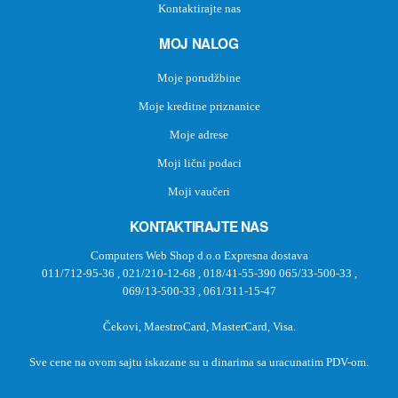
Kontaktirajte nas
MOJ NALOG
Moje porudžbine
Moje kreditne priznanice
Moje adrese
Moji lični podaci
Moji vaučeri
KONTAKTIRAJTE NAS
Computers Web Shop d.o.o Expresna dostava
011/712-95-36
,
021/210-12-68
,
018/41-55-390
065/33-500-33
,
069/13-500-33
,
061/311-15-47
Čekovi, MaestroCard, MasterCard, Visa.
Sve cene na ovom sajtu iskazane su u dinarima sa uracunatim PDV-om.