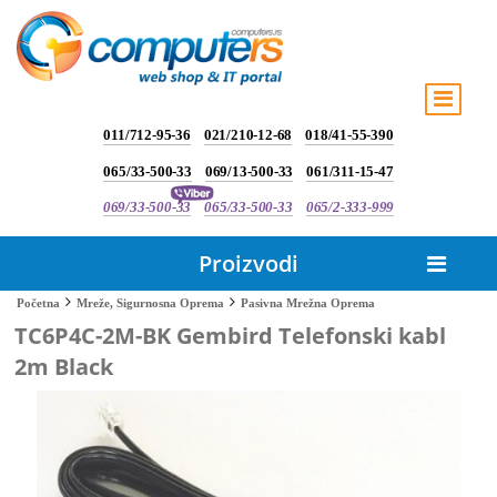
011/712-95-36
021/210-12-68
018/41-55-390
065/33-500-33
069/13-500-33
061/311-15-47
069/33-500-33
065/33-500-33
065/2-333-999
Proizvodi
Pasivna Mrežna Oprema
Početna
Mreže, Sigurnosna Oprema
TC6P4C-2M-BK Gembird Telefonski kabl
2m Black