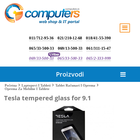
011/712-95-36
021/210-12-68
018/41-55-390
065/33-500-33
069/13-500-33
061/311-15-47
069/33-500-33
065/33-500-33
065/2-333-999
Proizvodi
Početna
Laptopovi I Tableti
Tablet Računari I Oprema
Oprema Za Mobilne I Tablete
Tesla tempered glass for 9.1