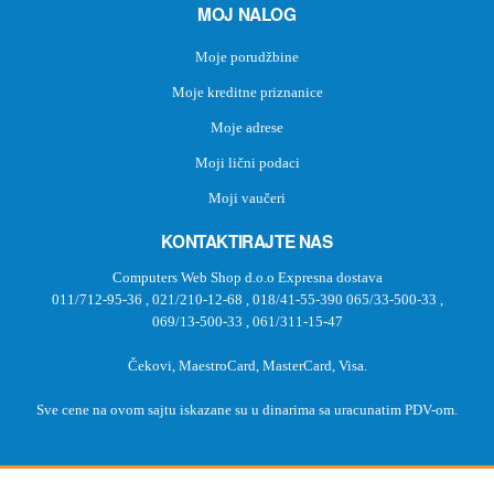
MOJ NALOG
Moje porudžbine
Moje kreditne priznanice
Moje adrese
Moji lični podaci
Moji vaučeri
KONTAKTIRAJTE NAS
Computers Web Shop d.o.o Expresna dostava
011/712-95-36
,
021/210-12-68
,
018/41-55-390
065/33-500-33
,
069/13-500-33
,
061/311-15-47
Čekovi, MaestroCard, MasterCard, Visa.
Sve cene na ovom sajtu iskazane su u dinarima sa uracunatim PDV-om.