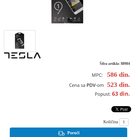
Šifra artikla: 88984
586
din.
MPC:
523
din.
Cena sa
PDV
-om
63
din.
Popust:
Količina
Poruči