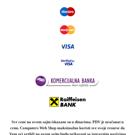
Sve cene na ovom sajtu iskazane su u dinarima. PDV je uračunat u
cenu. Computers Web Shop maksimalno koristi sve svoje resurse da
Vam svi artikli na ovom sajtu budu prikazani sa ispravnim nazivima