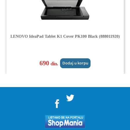
LENOVO IdeaPad Tablet K1 Cover PK100 Black (888011920)
690
din.
Dodaj u korpu
">