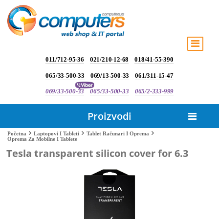
011/712-95-36
021/210-12-68
018/41-55-390
065/33-500-33
069/13-500-33
061/311-15-47
069/33-500-33
065/33-500-33
065/2-333-999
Proizvodi
Početna
Laptopovi I Tableti
Tablet Računari I Oprema
Oprema Za Mobilne I Tablete
Tesla transparent silicon cover for 6.3