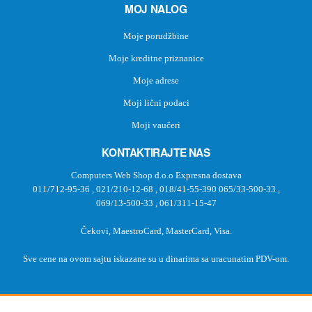
MOJ NALOG
Moje porudžbine
Moje kreditne priznanice
Moje adrese
Moji lični podaci
Moji vaučeri
KONTAKTIRAJTE NAS
Computers Web Shop d.o.o Expresna dostava
011/712-95-36
,
021/210-12-68
,
018/41-55-390
065/33-500-33
,
069/13-500-33
,
061/311-15-47
Čekovi, MaestroCard, MasterCard, Visa.
Sve cene na ovom sajtu iskazane su u dinarima sa uracunatim PDV-om.