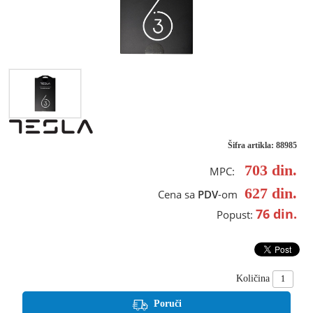
Šifra artikla: 88985
703
din.
MPC:
627
din.
Cena sa
PDV
-om
76
din.
Popust:
Količina
Poruči