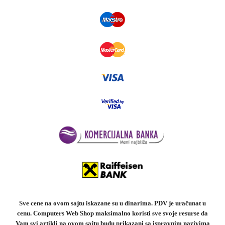
Sve cene na ovom sajtu iskazane su u dinarima. PDV je uračunat u
cenu. Computers Web Shop maksimalno koristi sve svoje resurse da
Vam svi artikli na ovom sajtu budu prikazani sa ispravnim nazivima