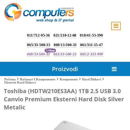
011/712-95-36
021/210-12-68
018/41-55-390
065/33-500-33
069/13-500-33
061/311-15-47
069/33-500-33
065/33-500-33
065/2-333-999
Proizvodi
Početna
Računari I Komponenete
Komponente
Hard Diskovi
Eksterni Hard Diskovi
Toshiba (HDTW210ES3AA) 1TB 2.5 USB 3.0
Canvio Premium Eksterni Hard Disk Silver
Metalic