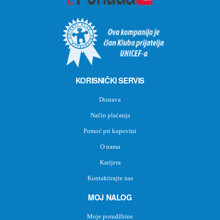
KORISNIČKI SERVIS
Dostava
Način plaćanja
Pomoć pri kupovini
O nama
Karijera
Kontaktirajte nas
MOJ NALOG
Moje porudžbine