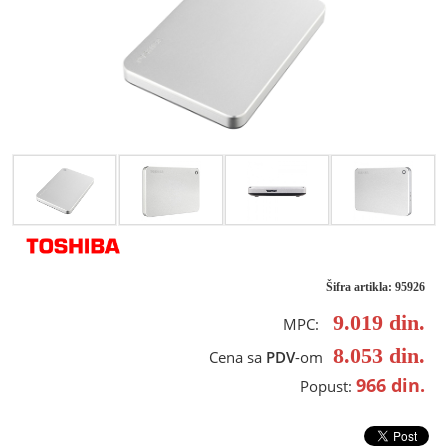
Šifra artikla: 95926
9.019
din.
MPC:
8.053
din.
Cena sa
PDV
-om
966
din.
Popust: