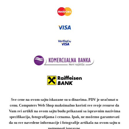
Sve cene na ovom sajtu iskazane su u dinarima. PDV je uračunat u
cenu. Computers Web Shop maksimalno koristi sve svoje resurse da
Vam svi artikli na ovom sajtu budu prikazani sa ispravnim nazivima
specifikacija, fotografijama i cenama. Ipak, ne možemo garantovati
da su sve navedene informacije i fotografije artikala na ovom sajtu u
potpunosti ispravne.