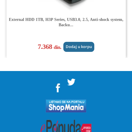
External HDD 1TB, H3P Series, USB3.0, 2.5, Anti-shock system,
Backu...
7.368
din.
Dodaj u korpu
">