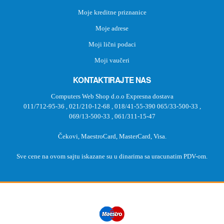
Moje kreditne priznanice
Moje adrese
Moji lični podaci
Moji vaučeri
KONTAKTIRAJTE NAS
Computers Web Shop d.o.o Expresna dostava
011/712-95-36
,
021/210-12-68
,
018/41-55-390
065/33-500-33
,
069/13-500-33
,
061/311-15-47
Čekovi, MaestroCard, MasterCard, Visa.
Sve cene na ovom sajtu iskazane su u dinarima sa uracunatim PDV-om.