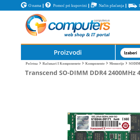
O nama
Pomoć pri kupovini
Način plaćanja
Proizvodi
SODI
Početna
Računari I Komponenete
Komponente
Memorije
Transcend SO-DIMM DDR4 2400MHz 