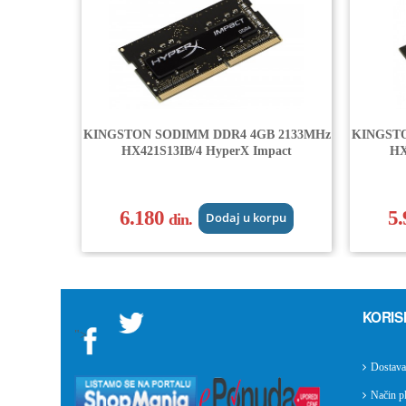
KINGSTON SODIMM DDR4 4GB 2133MHz
KINGSTO
HX421S13IB/4 HyperX Impact
HX
6.180
5
din.
Dodaj u korpu
KORIS
">
Dostava
Način pl