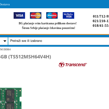
Dostava
011/712-9
021/210-1
BG plaćanje svim karticama prilikom dostave!
018/41-55
Širom Srbije plaćanje čekovima pouzećem!
MM DDR4
4GB (TS512MSH64V4H)