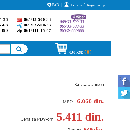
B
B
|
Prijava
/
Registracija
2
5-36
065/33-500-33
069/33-500-33
2-68
069/13-500-33
065/33-500-33
-390
061/311-15-47
065/2-333-999
0
0,00 RSD
">
Šifra artikla: 86433
6.060
din.
MPC:
5.411
din.
Cena sa
PDV
-om
649
din.
Popust: