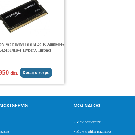
N SODIMM DDR4 4GB 2400MHz
424S14IB/4 HyperX Impact
.950
din.
Dodaj u korpu
NIČKI SERVIS
MOJ NALOG
Moje porudžbine
aćanja
Moje kreditne priznanice