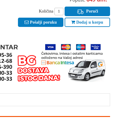
Količina
Poruči
Pošalji poruku
Dodaj u korpu