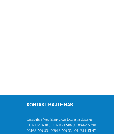
KONTAKTIRAJTE NAS
Computers Web Shop d.o.o Expresna dostava
011/712-95-36
,
021/210-12-68
,
018/41-55-390
065/33-500-33
,
069/13-500-33
,
061/311-15-47