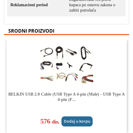
Reklamacioni period
kupaca po osnovu zakona o
zaštiti potrošača
SRODNI PROIZVODI
BELKIN USB 2.0 Cable (USB Type A 4-pin (Male) - USB Type A
4-pin (F...
576
din.
Dodaj u korpu