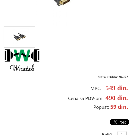
Šifra artikla: 94972
549
din.
MPC:
490
din.
Cena sa
PDV
-om
59
din.
Popust:
Količina