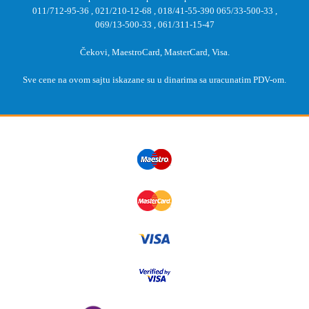
011/712-95-36
,
021/210-12-68
,
018/41-55-390
065/33-500-33
,
069/13-500-33
,
061/311-15-47
Čekovi, MaestroCard, MasterCard, Visa.
Sve cene na ovom sajtu iskazane su u dinarima sa uracunatim PDV-om.