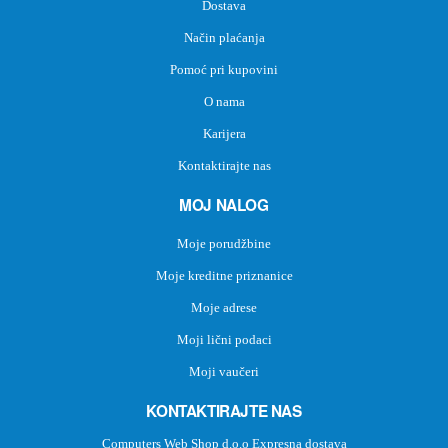
Dostava
Način plaćanja
Pomoć pri kupovini
O nama
Karijera
Kontaktirajte nas
MOJ NALOG
Moje porudžbine
Moje kreditne priznanice
Moje adrese
Moji lični podaci
Moji vaučeri
KONTAKTIRAJTE NAS
Computers Web Shop d.o.o Expresna dostava