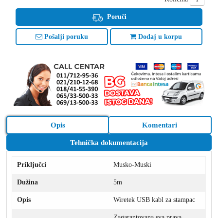
Poruči
Pošalji poruku
Dodaj u korpu
Opis
Komentari
Tehnička dokumentacija
Priključci
Musko-Muski
Dužina
5m
Opis
Wiretek USB kabl za stampac
Zagarantovana sva prava