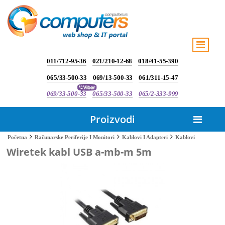
011/712-95-36
021/210-12-68
018/41-55-390
065/33-500-33
069/13-500-33
061/311-15-47
069/33-500-33
065/33-500-33
065/2-333-999
Proizvodi
Kablovi
Početna
Računarske Periferije I Monitori
Kablovi I Adapteri
Wiretek kabl USB a-mb-m 5m