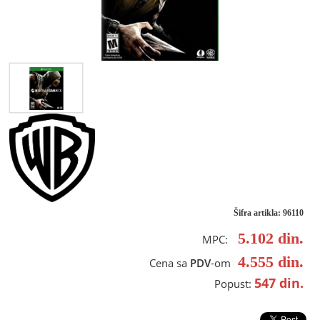
Šifra artikla: 96110
5.102
din.
MPC:
4.555
din.
Cena sa
PDV
-om
547
din.
Popust: