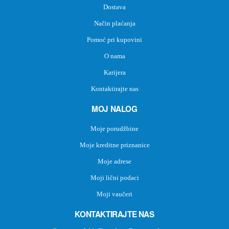
Dostava
Način plaćanja
Pomoć pri kupovini
O nama
Karijera
Kontaktirajte nas
MOJ NALOG
Moje porudžbine
Moje kreditne priznanice
Moje adrese
Moji lični podaci
Moji vaučeri
KONTAKTIRAJTE NAS