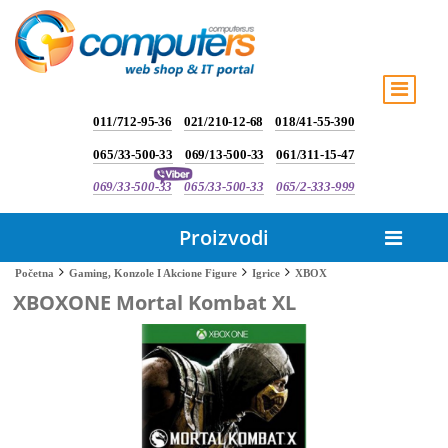
011/712-95-36
021/210-12-68
018/41-55-390
065/33-500-33
069/13-500-33
061/311-15-47
069/33-500-33
065/33-500-33
065/2-333-999
Proizvodi
XBOX
Početna
Gaming, Konzole I Akcione Figure
Igrice
XBOXONE Mortal Kombat XL