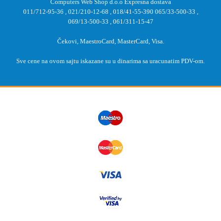
Computers Web Shop d.o.o Expresna dostava
011/712-95-36
,
021/210-12-68
,
018/41-55-390
065/33-500-33
,
069/13-500-33
,
061/311-15-47
Čekovi, MaestroCard, MasterCard, Visa.
Sve cene na ovom sajtu iskazane su u dinarima sa uracunatim PDV-om.