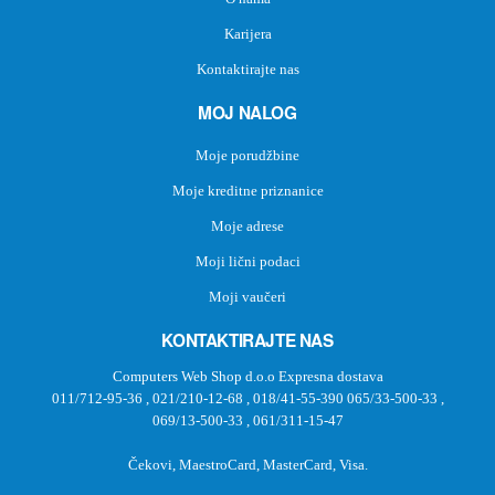
Karijera
Kontaktirajte nas
MOJ NALOG
Moje porudžbine
Moje kreditne priznanice
Moje adrese
Moji lični podaci
Moji vaučeri
KONTAKTIRAJTE NAS
Computers Web Shop d.o.o Expresna dostava
011/712-95-36
,
021/210-12-68
,
018/41-55-390
065/33-500-33
,
069/13-500-33
,
061/311-15-47
Čekovi, MaestroCard, MasterCard, Visa.