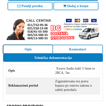
Pošalji poruku
Dodaj u korpu
Opis
Komentari
Tehnička dokumentacija
Xwave Audio kabl 3.5mm to
Opis
2RCA, 5m
Zagarantovana sva prava
Reklamacioni period
kupaca po osnovu zakona o
zaštiti potrošača