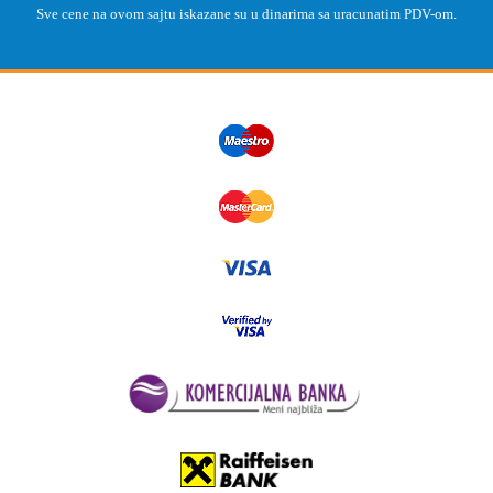
Sve cene na ovom sajtu iskazane su u dinarima sa uracunatim PDV-om.