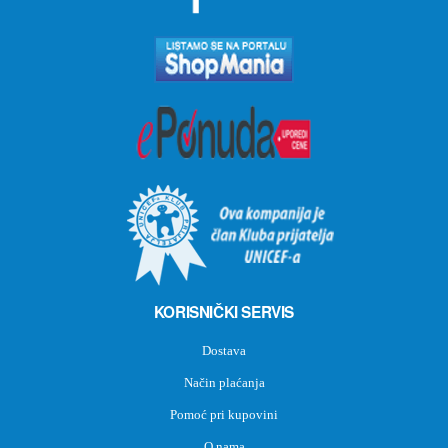
KORISNIČKI SERVIS
Dostava
Način plaćanja
Pomoć pri kupovini
O nama