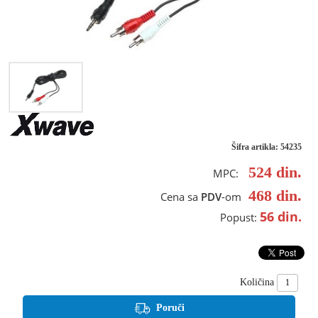
Šifra artikla: 54235
524
din.
MPC:
468
din.
Cena sa
PDV
-om
56
din.
Popust:
Količina
Poruči