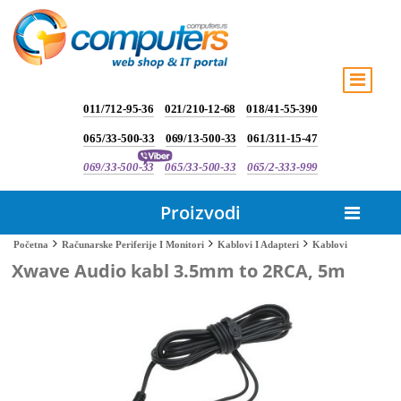
011/712-95-36
021/210-12-68
018/41-55-390
065/33-500-33
069/13-500-33
061/311-15-47
069/33-500-33
065/33-500-33
065/2-333-999
Proizvodi
Kablovi
Početna
Računarske Periferije I Monitori
Kablovi I Adapteri
Xwave Audio kabl 3.5mm to 2RCA, 5m