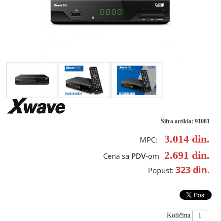
Šifra artikla: 91081
3.014
din.
MPC:
2.691
din.
Cena sa
PDV
-om
323
din.
Popust:
Količina