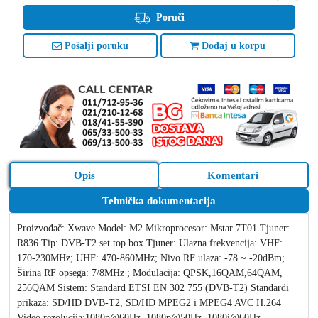
Poruči
Pošalji poruku
Dodaj u korpu
Opis
Komentari
Tehnička dokumentacija
Proizvođač: Xwave Model: M2 Mikroprocesor: Mstar 7T01 Tjuner:
R836 Tip: DVB-T2 set top box Tjuner: Ulazna frekvencija: VHF:
170-230MHz; UHF: 470-860MHz; Nivo RF ulaza: -78 ~ -20dBm;
Širina RF opsega: 7/8MHz ; Modulacija: QPSK,16QAM,64QAM,
256QAM Sistem: Standard ETSI EN 302 755 (DVB-T2) Standardi
prikaza: SD/HD DVB-T2, SD/HD MPEG2 i MPEG4 AVC H.264
Video rezolucija:1080p@60Hz, 1080p@50Hz, 1080i@60Hz,