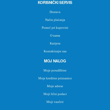
KORISNIČKI SERVIS
Dostava
Način plaćanja
Pomoć pri kupovini
O nama
Karijera
Kontaktirajte nas
MOJ NALOG
Moje porudžbine
Moje kreditne priznanice
Moje adrese
Moji lični podaci
Moji vaučeri