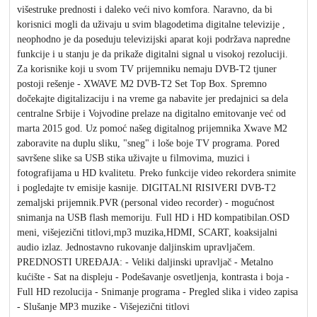
višestruke prednosti i daleko veći nivo komfora. Naravno, da bi
korisnici mogli da uživaju u svim blagodetima digitalne televizije ,
neophodno je da poseduju televizijski aparat koji podržava napredne
funkcije i u stanju je da prikaže digitalni signal u visokoj rezoluciji.
Za korisnike koji u svom TV prijemniku nemaju DVB-T2 tjuner
postoji rešenje - XWAVE M2 DVB-T2 Set Top Box. Spremno
dočekajte digitalizaciju i na vreme ga nabavite jer predajnici sa dela
centralne Srbije i Vojvodine prelaze na digitalno emitovanje već od
marta 2015 god. Uz pomoć našeg digitalnog prijemnika Xwave M2
zaboravite na duplu sliku, "sneg" i loše boje TV programa. Pored
savršene slike sa USB stika uživajte u filmovima, muzici i
fotografijama u HD kvalitetu. Preko funkcije video rekordera snimite
i pogledajte tv emisije kasnije. DIGITALNI RISIVERI DVB-T2
zemaljski prijemnik.PVR (personal video recorder) - mogućnost
snimanja na USB flash memoriju. Full HD i HD kompatibilan.OSD
meni, višejezični titlovi,mp3 muzika,HDMI, SCART, koaksijalni
audio izlaz. Jednostavno rukovanje daljinskim upravljačem.
PREDNOSTI UREĐAJA: - Veliki daljinski upravljač - Metalno
kućište - Sat na displeju - Podešavanje osvetljenja, kontrasta i boja -
Full HD rezolucija - Snimanje programa - Pregled slika i video zapisa
- Slušanje MP3 muzike - Višejezični titlovi