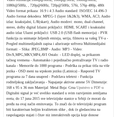
1080i@50Hz, , 720p@60Hz, 720p@50Hz, 576i, 576p 480p, 480i
Video format prikaza: 16:9 i 4:3 Audio standard: ISO/IEC 14.496-3
Audio format dekodera: MPEG-1 (layer 1&2&3), WMA, AC3; Audio
izlaz: koaksijalni, L/R(skart); Audio modovi: mono, dual-channel,
stereo, dolby digital Izlazni priključci: HDMI, SCART i koaksialni
audio izlaz Ulazni priključci: USB 2.0 (USB flash memorija) - PVR
funkcija za snimanje željenih emisija, serija, filmova sa vašeg TV-a -
Pregled multimedijalnih zapisa i ažuriranje softvera Multimedijalni
formati: - Slika: JPEG,BMP - Audio: MP3 - Video:
DivX,MPG,MKV,MP4,AVI Ostalo: - LED displej, sa prikazom
tačnog vremena - Automatsko i pojedinačno pretraživanje TV i radio
kanala - Memoriše do 1000 programa - Podrška za prikaz titla na više
jezika - OSD meni na srpskom jeziku (Latinica) - Raspored TV
programa za 7 dana unapred - Podržava teletext - Funkcija
roditeljskog zaključavanja - Napajanje aktivne antene 5V Dimenzije:
168 x 95 x 36 mm Materijal: Metal Boja: Crna
Uputstvo u PDF-u
Digitalni signal je već uveliko standard u svim razvijenim zemljama
sveta, do 17 juna 2015 sve televizijske stanice u Srbiji će morati da
pređu na ovaj način emitovanja. To znači da će televizijski program
biti karakterisan boljim kvalitetom slike , dok će gledaocima na
raspolaganju stajati i čitav niz interaktivnih opcija koje donose