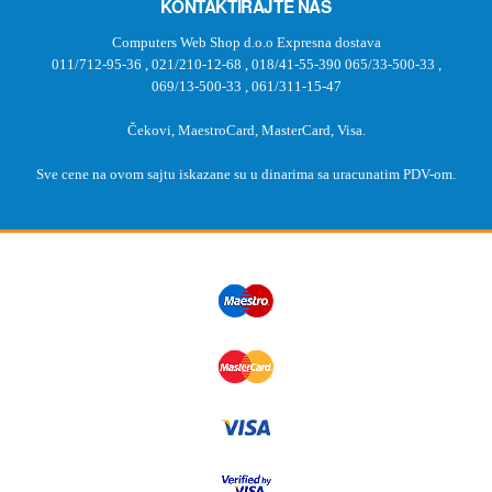
KONTAKTIRAJTE NAS
Computers Web Shop d.o.o Expresna dostava
011/712-95-36
,
021/210-12-68
,
018/41-55-390
065/33-500-33
,
069/13-500-33
,
061/311-15-47
Čekovi, MaestroCard, MasterCard, Visa.
Sve cene na ovom sajtu iskazane su u dinarima sa uracunatim PDV-om.