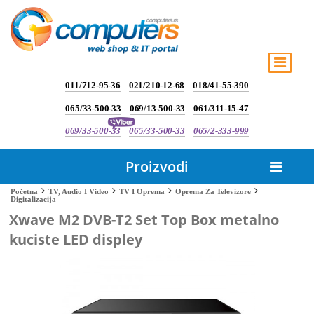
011/712-95-36
021/210-12-68
018/41-55-390
065/33-500-33
069/13-500-33
061/311-15-47
069/33-500-33
065/33-500-33
065/2-333-999
Proizvodi
Početna
TV, Audio I Video
TV I Oprema
Oprema Za Televizore
Digitalizacija
Xwave M2 DVB-T2 Set Top Box metalno
kuciste LED displey