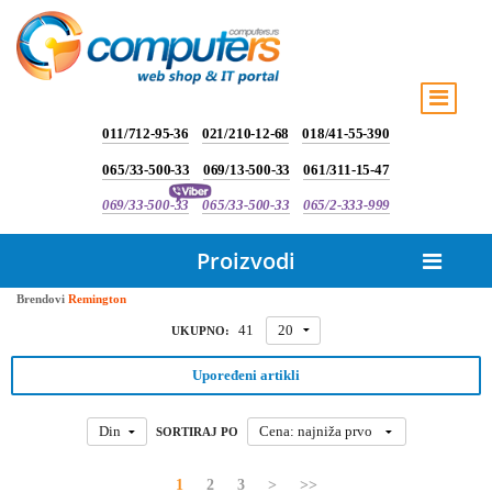
011/712-95-36
021/210-12-68
018/41-55-390
065/33-500-33
069/13-500-33
061/311-15-47
069/33-500-33
065/33-500-33
065/2-333-999
Proizvodi
Brendovi
Remington
41
20
UKUPNO:
Upoređeni artikli
Din
Cena: najniža prvo
SORTIRAJ PO
1
2
3
>
>>