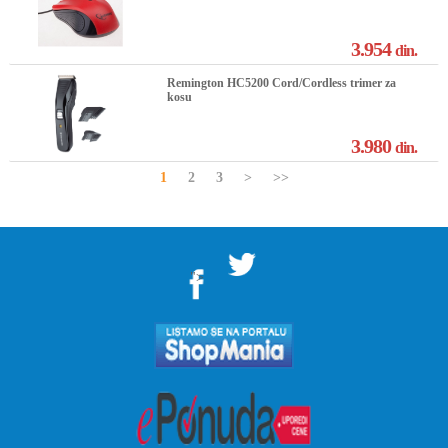
3.954
din.
Remington HC5200 Cord/Cordless trimer za
kosu
3.980
din.
1
2
3
>
>>
">