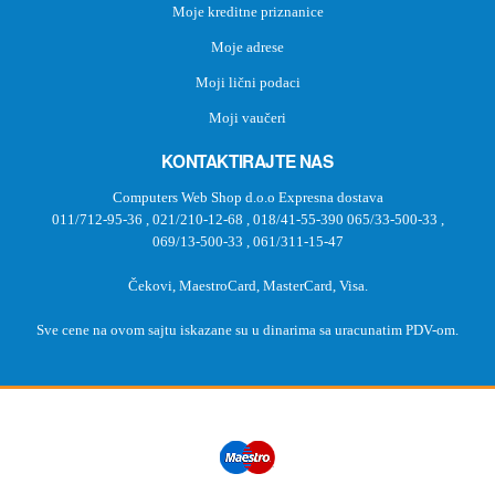
Moje kreditne priznanice
Moje adrese
Moji lični podaci
Moji vaučeri
KONTAKTIRAJTE NAS
Computers Web Shop d.o.o Expresna dostava
011/712-95-36
,
021/210-12-68
,
018/41-55-390
065/33-500-33
,
069/13-500-33
,
061/311-15-47
Čekovi, MaestroCard, MasterCard, Visa.
Sve cene na ovom sajtu iskazane su u dinarima sa uracunatim PDV-om.