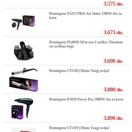
3.575
din.
Remington D5215 PRO-Air Shine 2300W fen za
kosu
3.673
din.
Remington PG6030 All in one Cordless Titanium
set za ličnu negu
3.690
din.
Remington CI5338 (38mm Tong) uvijač
3.880
din.
Remington D3010 Power Dry 2000W fen za kosu
3.890
din.
Remington CI5319 (19mm Tong) uvijač