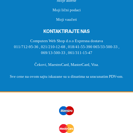
Moje adrese
Moji lični podaci
Moji vaučeri
KONTAKTIRAJTE NAS
Computers Web Shop d.o.o Expresna dostava
011/712-95-36
,
021/210-12-68
,
018/41-55-390
065/33-500-33
,
069/13-500-33
,
061/311-15-47
Čekovi, MaestroCard, MasterCard, Visa.
Sve cene na ovom sajtu iskazane su u dinarima sa uracunatim PDV-om.