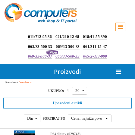
011/712-95-36
021/210-12-68
018/41-55-390
065/33-500-33
069/13-500-33
061/311-15-47
069/33-500-33
065/33-500-33
065/2-333-999
Proizvodi
Brendovi
Soedesco
4
20
UKUPNO:
Upoređeni artikli
Din
Cena: najniža prvo
SORTIRAJ PO
PS4 Shiny (029743)