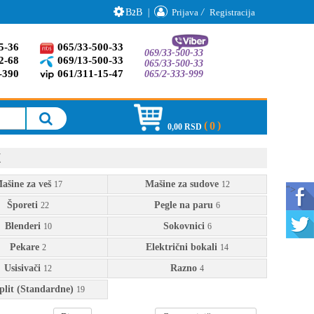
B
B
|
Prijava
/
Registracija
2
5-36
065/33-500-33
069/33-500-33
2-68
069/13-500-33
065/33-500-33
-390
061/311-15-47
065/2-333-999
0
0,00 RSD
X
ašine za veš
Mašine za sudove
17
12
">
Šporeti
Pegle na paru
22
6
Blenderi
Sokovnici
10
6
Pekare
Električni bokali
2
14
Usisivači
Razno
12
4
lit (Standardne)
19