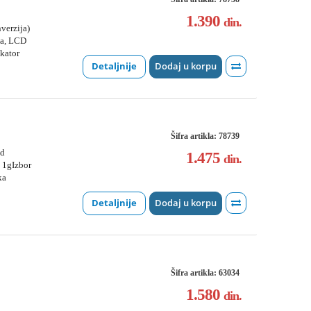
1.390
din.
verzija)
ja, LCD
ikator
Detaljnije
Dodaj u korpu
Šifra artikla: 78739
od
1.475
din.
 1gIzbor
ka
Detaljnije
Dodaj u korpu
Šifra artikla: 63034
1.580
din.