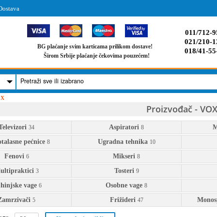
Dostava
011/712-9
021/210-1
BG plaćanje svim karticama prilikom dostave!
018/41-55
Širom Srbije plaćanje čekovima pouzećem!
X
Proizvođač - VO
Televizori
Aspiratori
M
34
8
talasne pećnice
Ugradna tehnika
8
10
Fenovi
Mikseri
6
8
ultipraktici
Tosteri
3
9
hinjske vage
Osobne vage
6
8
Zamrzivači
Frižideri
Monosp
5
47