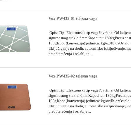
Vox PW435-01 telesna vaga
Opis: Tip: Elektronski tip vagePovršina: Od kaljen
sigurnosnog stakla-6mmKapacitet: 180kgPreciznost
100gIzbor (konverzija) jedinica: kg/oz/lb:ozOstalo:
Uključivanje na dodir, automatsko isključivanje, in
preopterećenja i oslabljen ...
Vox PW435-02 telesna vaga
Opis: Tip: Elektronski tip vagePovršina: Od kaljen
sigurnosnog stakla: 6mmKapacitet: 180kgPreciznos
100gIzbor (konverzija) jedinica: kg/oz/lb:ozOstalo:
Uključivanje na dodir, automatsko isključivanje, in
preopterećenja i oslablje ...