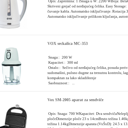
Opis: Zapremina: 1 lSnaga u W: 2200 WBoja: Bela
Skriveni grejač od nerđajućeg čelika. Easy Storage: 
čuvanje kabla. Automatsko isključivanje. Rotacija 
Automatsko isključivanje prilikom ključanja, automa
VOX seckalica MC-353
Snaga:: 200 W
Kapacitet:: 300 ml
Ostalo:: Sečivo od nerđajućeg čelika, posuda periv
sudomašini, pulsno dugme za trenutnu kontrolu, lag
kompaktan za lako skladištenje
Saobraznost:: ...
Vox SM-2005 aparat za sendviče
Opis: Snaga: 700 WKapacitet: Dva sendvičaNeleplji
pločeDimenzije ploče 23 x 14cmBruto težina 1.46
težina 1.14kgDimenzije aparata (VxŠxD): 24.5 x 13