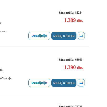
Šifra artikla: 82244
1.389
din.
a
osnovu
Detaljnije
Dodaj u korpu
Šifra artikla: 63060
1.390
din.
),
jučivanje,
Detaljnije
Dodaj u korpu
Šifra artikla: 78738