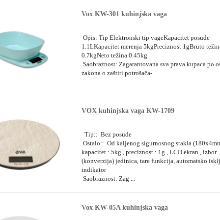
Vox KW-301 kuhinjska vaga
Opis: Tip Elektronski tip vageKapacitet posude
1.1LKapacitet merenja 5kgPreciznost 1gBruto težin
0.7kgNeto težina 0.45kg
Saobraznost: Zagarantovana sva prava kupaca po 
zakona o zaštiti potrošača-
VOX kuhinjska vaga KW-1709
Tip:: Bez posude
Ostalo:: Od kaljenog sigurnosnog stakla (180x4mm
kapacitet : 5kg , preciznost : 1g , LCD ekran , izbor
(konverzija) jedinica, tare funkcija, automatsko iskl
indikator
Saobraznost: Zag ...
Vox KW-05A kuhinjska vaga