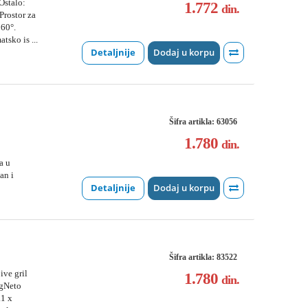
Ostalo:
1.772
din.
Prostor za
360°.
tsko is ...
Detaljnije
Dodaj u korpu
Šifra artikla: 63056
1.780
din.
a u
an i
Detaljnije
Dodaj u korpu
Šifra artikla: 83522
ve gril
1.780
din.
kgNeto
.1 x