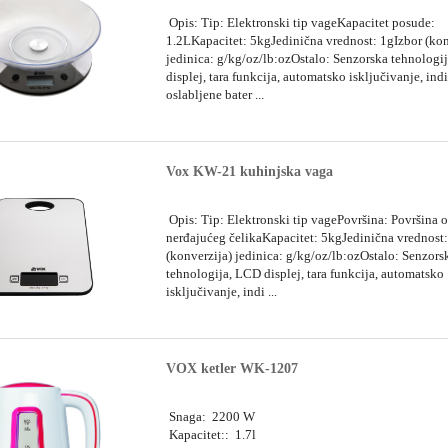
Opis: Tip: Elektronski tip vageKapacitet posude:
1.2LKapacitet: 5kgJedinična vrednost: 1gIzbor (kon
jedinica: g/kg/oz/lb:ozOstalo: Senzorska tehnologi
displej, tara funkcija, automatsko isključivanje, ind
oslabljene bater ...
Vox KW-21 kuhinjska vaga
Opis: Tip: Elektronski tip vagePovršina: Površina 
nerđajućeg čelikaKapacitet: 5kgJedinična vrednost:
(konverzija) jedinica: g/kg/oz/lb:ozOstalo: Senzors
tehnologija, LCD displej, tara funkcija, automatsko
isključivanje, indi ...
VOX ketler WK-1207
Snaga: 2200 W
Kapacitet:: 1.7l