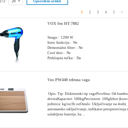
272
20
Upoređeni artikli
1
2
3
4
5
>
VOX fen HT-7882
Snaga:: 1200 W
Ionic funkcija:: Ne
Demontažni filter:: Ne
Cool shot:: Ne
Preklopna ručka:: Da
Vox PW440 telesna vaga
Opis: Tip: Elektronski tip vagePovršina: Od bamb
drvetaKapacitet: 180kgPreciznost: 100gIzbor (konv
jedinica: kg/oz/lb:ozOstalo: Uključivanje na dodir,
automatsko isključivanje, indikator preopterećenja 
oslabljene baterije, ba ...