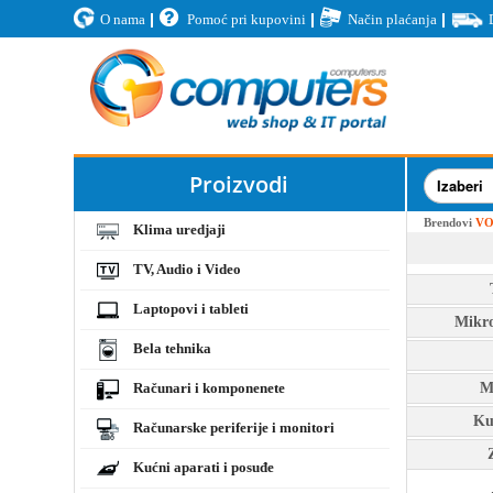
O nama
Pomoć pri kupovini
Način plaćanja
Proizvodi
Brendovi
VO
Klima uredjaji
TV, Audio i Video
Laptopovi i tableti
Mikro
Bela tehnika
Računari i komponenete
M
Ku
Računarske periferije i monitori
Kućni aparati i posuđe