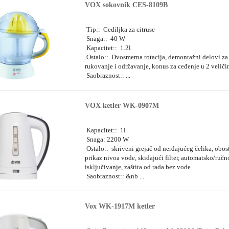
VOX sokovnik CES-8109B
Tip:: Cediljka za citruse
Snaga:: 40 W
Kapacitet:: 1.2l
Ostalo:: Dvosmerna rotacija, demontažni delovi za
rukovanje i održavanje, konus za ceđenje u 2 veliči
Saobraznost:: ...
VOX ketler WK-0907M
Kapacitet:: 1l
Snaga: 2200 W
Ostalo:: skriveni grejač od nerđajućeg čelika, obos
prikaz nivoa vode, skidajući filter, automatsko/ručn
isključivanje, zaštita od rada bez vode
Saobraznost:: &nb ...
Vox WK-1917M ketler