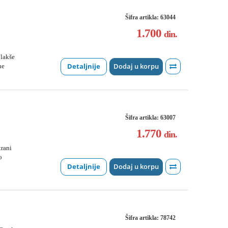
Šifra artikla: 63044
1.700
din.
 lakše
Detaljnije
Dodaj u korpu
ne
Šifra artikla: 63007
1.770
din.
trani
o
Detaljnije
Dodaj u korpu
Šifra artikla: 78742