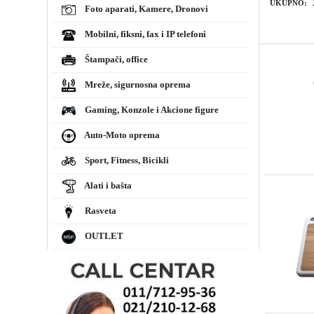
UKUPNO:
Foto aparati, Kamere, Dronovi
Mobilni, fiksni, fax i IP telefoni
Štampači, office
Mreže, sigurnosna oprema
Gaming, Konzole i Akcione figure
Auto-Moto oprema
Sport, Fitness, Bicikli
Alati i bašta
Rasveta
OUTLET