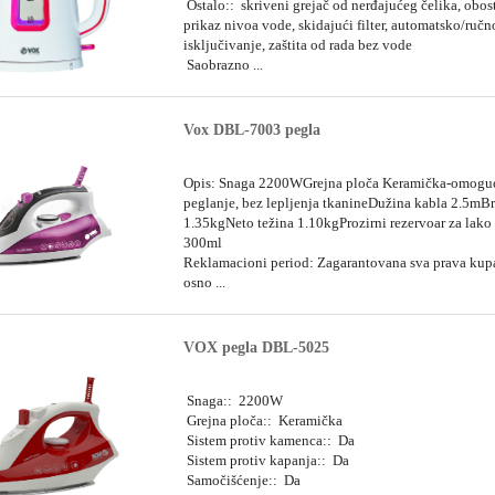
Ostalo:: skriveni grejač od nerđajućeg čelika, obos
prikaz nivoa vode, skidajući filter, automatsko/ručn
isključivanje, zaštita od rada bez vode
Saobrazno ...
Vox DBL-7003 pegla
Opis: Snaga 2200WGrejna ploča Keramička-omogu
peglanje, bez lepljenja tkanineDužina kabla 2.5mBr
1.35kgNeto težina 1.10kgProzirni rezervoar za lako
300ml
Reklamacioni period: Zagarantovana sva prava kup
osno ...
VOX pegla DBL-5025
Snaga:: 2200W
Grejna ploča:: Keramička
Sistem protiv kamenca:: Da
Sistem protiv kapanja:: Da
Samočišćenje:: Da