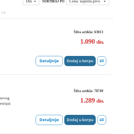
Din
Cena: najniža prvo
SORTIRAJ PO
>>
Šifra artikla: 63013
1.090
din.
Detaljnije
Dodaj u korpu
Šifra artikla: 78749
usovog
1.289
din.
erzija)
i
Detaljnije
Dodaj u korpu