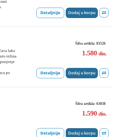
trani
o
Detaljnije
Dodaj u korpu
Šifra artikla: 83526
ćava lako
1.580
din.
uto težina
 punjenje
Detaljnije
Dodaj u korpu
aca po
Šifra artikla: 63038
1.590
din.
Detaljnije
Dodaj u korpu