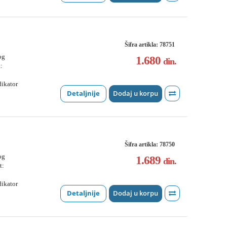
Šifra artikla: 78751
og
1.680
din.
:
dikator
Detaljnije
Dodaj u korpu
Šifra artikla: 78750
og
1.689
din.
t:
dikator
Detaljnije
Dodaj u korpu