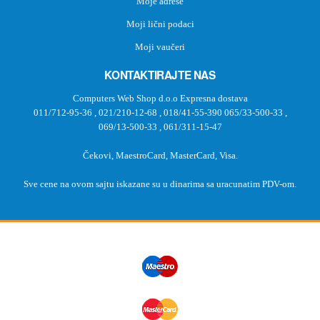
Moje adrese
Moji lični podaci
Moji vaučeri
KONTAKTIRAJTE NAS
Computers Web Shop d.o.o Expresna dostava
011/712-95-36
,
021/210-12-68
,
018/41-55-390
065/33-500-33
,
069/13-500-33
,
061/311-15-47
Čekovi, MaestroCard, MasterCard, Visa.
Sve cene na ovom sajtu iskazane su u dinarima sa uracunatim PDV-om.