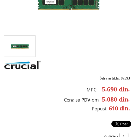
Šifra artikla: 87593
5.690
din.
MPC:
5.080
din.
Cena sa
PDV
-om
610
din.
Popust:
Količina