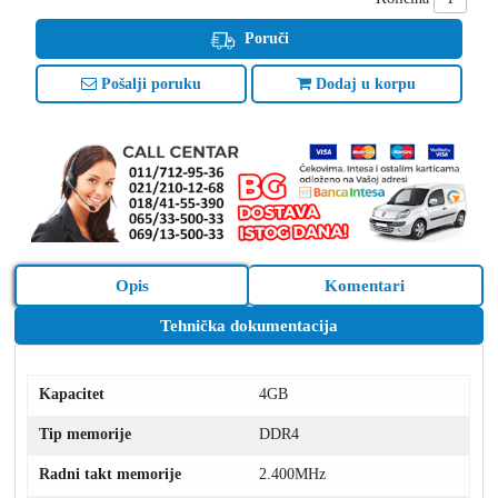
Poruči
Pošalji poruku
Dodaj u korpu
Opis
Komentari
Tehnička dokumentacija
Kapacitet
4GB
Tip memorije
DDR4
Radni takt memorije
2.400MHz