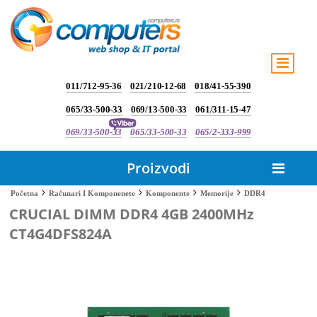
011/712-95-36
021/210-12-68
018/41-55-390
065/33-500-33
069/13-500-33
061/311-15-47
069/33-500-33
065/33-500-33
065/2-333-999
Proizvodi
DDR4
Početna
Računari I Komponenete
Komponente
Memorije
CRUCIAL DIMM DDR4 4GB 2400MHz
CT4G4DFS824A