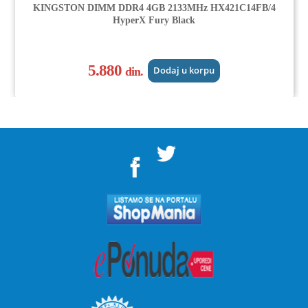
KINGSTON DIMM DDR4 4GB 2133MHz HX421C14FB/4
HyperX Fury Black
5.880
din.
Dodaj u korpu
">