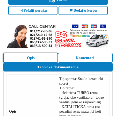
Poruči
Pošalji poruku
Dodaj u korpu
Opis
Komentari
Tehnička dokumentacija
Tip sporeta: Staklo-keramicki
sporet
Tip rerne:
- elektricna TURBO rerna
(grejac oko ventilatora - topao
vazduh jednako rasporedjen)
- KATALITICKA rerna (na
Opis
pozadini rerne materijal koji