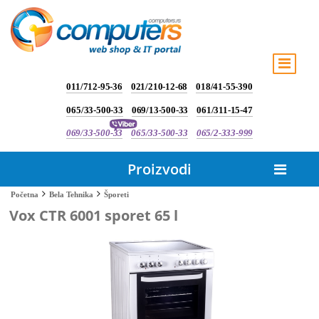
011/712-95-36
021/210-12-68
018/41-55-390
065/33-500-33
069/13-500-33
061/311-15-47
069/33-500-33
065/33-500-33
065/2-333-999
Proizvodi
Šporeti
Početna
Bela Tehnika
Vox CTR 6001 sporet 65 l