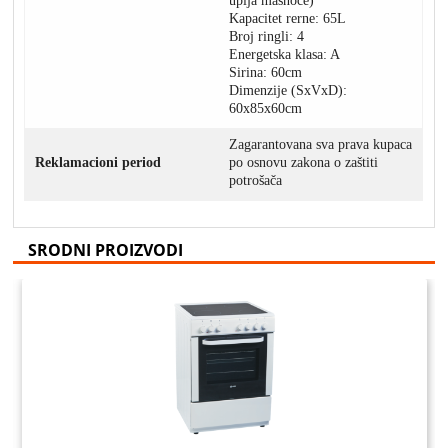
upija masnoce)
Kapacitet rerne: 65L
Broj ringli: 4
Energetska klasa: A
Sirina: 60cm
Dimenzije (SxVxD):
60x85x60cm
Zagarantovana sva prava kupaca
Reklamacioni period
po osnovu zakona o zaštiti
potrošača
SRODNI PROIZVODI