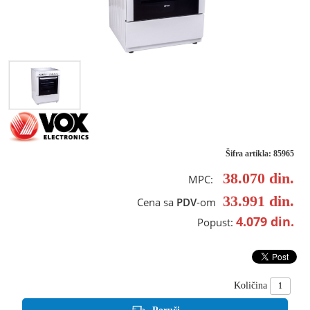
Šifra artikla: 85965
38.070
din.
MPC:
33.991
din.
Cena sa
PDV
-om
4.079
din.
Popust:
Količina