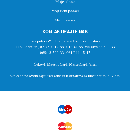
Moje adrese
Moji lični podaci
Moji vaučeri
KONTAKTIRAJTE NAS
Computers Web Shop d.o.o Expresna dostava
011/712-95-36
,
021/210-12-68
,
018/41-55-390
065/33-500-33
,
069/13-500-33
,
061/311-15-47
Čekovi, MaestroCard, MasterCard, Visa.
Sve cene na ovom sajtu iskazane su u dinarima sa uracunatim PDV-om.