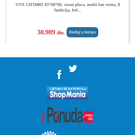
VOX CHT6001 85*60*60, ceran ploca, multi fan rerna, 8
funkcija, bel...
30.989
din.
Dodaj u korpu
">