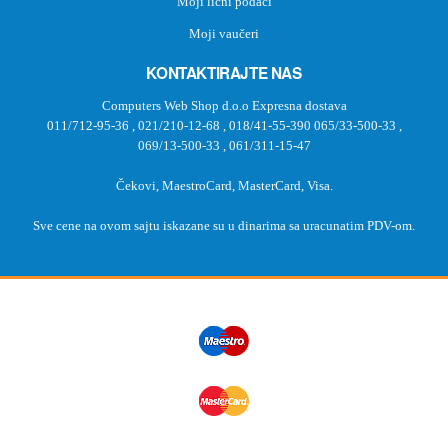
Moji lični podaci
Moji vaučeri
KONTAKTIRAJTE NAS
Computers Web Shop d.o.o Expresna dostava
011/712-95-36
,
021/210-12-68
,
018/41-55-390
065/33-500-33
,
069/13-500-33
,
061/311-15-47
Čekovi, MaestroCard, MasterCard, Visa.
Sve cene na ovom sajtu iskazane su u dinarima sa uracunatim PDV-om.