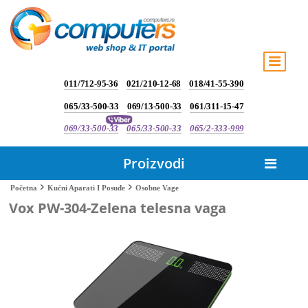
011/712-95-36
021/210-12-68
018/41-55-390
065/33-500-33
069/13-500-33
061/311-15-47
069/33-500-33
065/33-500-33
065/2-333-999
Proizvodi
Osobne Vage
Početna
Kućni Aparati I Posuđe
Vox PW-304-Zelena telesna vaga