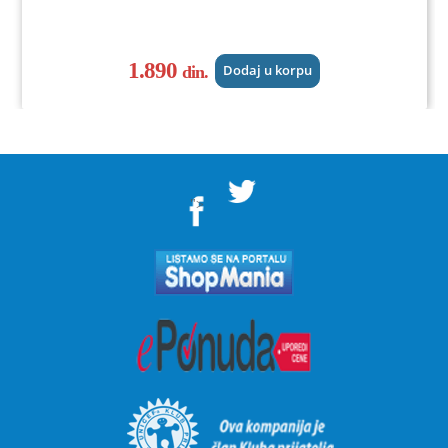
1.890
din.
Dodaj u korpu
">