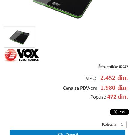
Šifra artikla: 82242
2.452
din.
MPC:
1.980
din.
Cena sa
PDV
-om
472
din.
Popust:
Količina