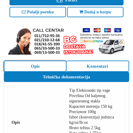
Poruči
Pošalji poruku
Dodaj u korpu
Opis
Komentari
Tehnička dokumentacija
Tip Elektronski tip vage
Površina Od kaljenog
sigurnosnog stakla
Kapacitet merenja 150 kg
Preciznost 100g
Izbor (konverzija) jedinica
Opis
kg/oz/lb:oz
Bruto težina 2.5kg