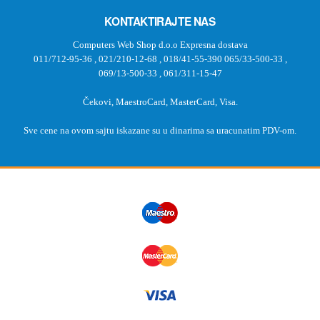
KONTAKTIRAJTE NAS
Computers Web Shop d.o.o Expresna dostava
011/712-95-36
,
021/210-12-68
,
018/41-55-390
065/33-500-33
,
069/13-500-33
,
061/311-15-47
Čekovi, MaestroCard, MasterCard, Visa.
Sve cene na ovom sajtu iskazane su u dinarima sa uracunatim PDV-om.