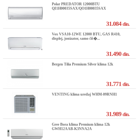
Polar PREDATOR 12000BTU
QI1H00035SAX/QO1H00035SAX
31.084
din.
Vox VSA10-12WE 12000 BTU, GAS R410,
displej, jonizator, samo čiš�...
31.490
din.
Bergen Tilia Premium Silver klima 12k
31.771
din.
VENTING klima uređaj WHM-09RNH1
31.989
din.
Gree Bora klima Premium klima 12k
GWH12AAB-K3NNA2A