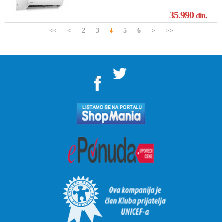
35.990
din.
<<
<
2
3
4
5
6
>
>>
">