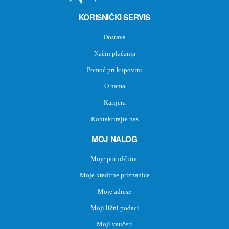
KORISNIČKI SERVIS
Dostava
Način plaćanja
Pomoć pri kupovini
O nama
Karijera
Kontaktirajte nas
MOJ NALOG
Moje porudžbine
Moje kreditne priznanice
Moje adrese
Moji lični podaci
Moji vaučeri