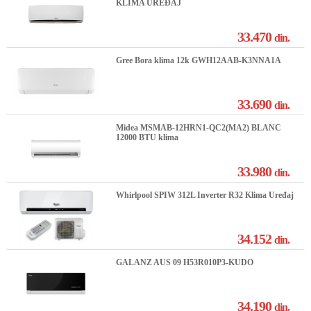
KLIMA UREĐAJ
33.470
din.
Gree Bora klima 12k GWH12AAB-K3NNA1A
33.690
din.
Midea MSMAB-12HRN1-QC2(MA2) BLANC
12000 BTU klima
33.980
din.
Whirlpool SPIW 312L Inverter R32 Klima Uređaj
34.152
din.
GALANZ AUS 09 H53R010P3-KUDO
34.190
din.