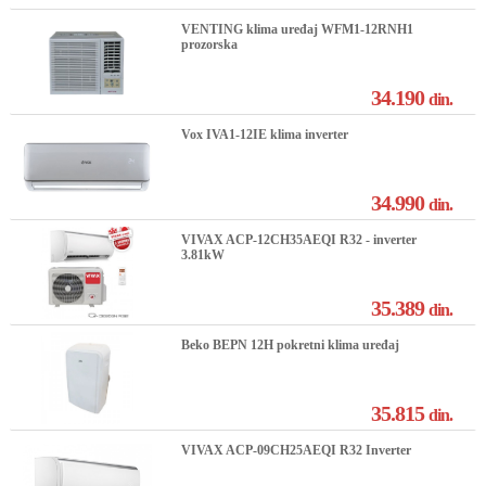
VENTING klima uređaj WFM1-12RNH1
prozorska
34.190
din.
Vox IVA1-12IE klima inverter
34.990
din.
VIVAX ACP-12CH35AEQI R32 - inverter
3.81kW
35.389
din.
Beko BEPN 12H pokretni klima uređaj
35.815
din.
VIVAX ACP-09CH25AEQI R32 Inverter