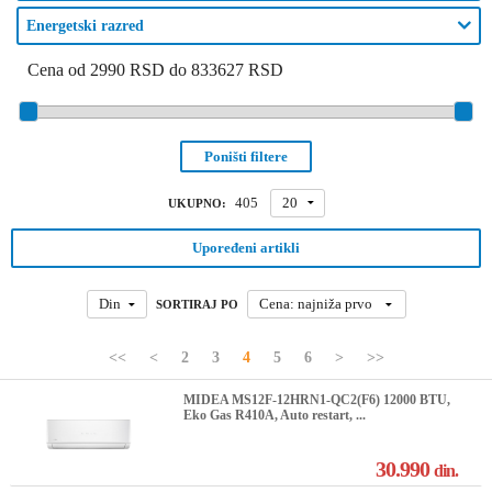
Energetski razred
Cena od 2990 RSD do 833627 RSD
Poništi filtere
405
20
UKUPNO:
Upoređeni artikli
Din
Cena: najniža prvo
SORTIRAJ PO
<<
<
2
3
4
5
6
>
>>
MIDEA MS12F-12HRN1-QC2(F6) 12000 BTU,
Eko Gas R410A, Auto restart, ...
30.990
din.