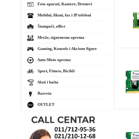
Foto aparati, Kamere, Dronovi
Mobilni, fiksni, fax i IP telefoni
Štampači, office
Mreže, sigurnosna oprema
Gaming, Konzole i Akcione figure
Auto-Moto oprema
Sport, Fitness, Bicikli
Alati i bašta
Rasveta
OUTLET