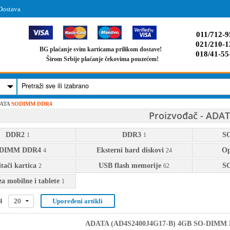
Dostava
011/712-9
021/210-1
BG plaćanje svim karticama prilikom dostave!
018/41-55
Širom Srbije plaćanje čekovima pouzećem!
ATA
SODIMM DDR4
Proizvođač - ADA
DDR2
DDR3
S
1
1
DIMM DDR4
Eksterni hard diskovi
Op
4
24
tači kartica
USB flash memorije
S
2
62
a mobilne i tablete
1
4
20
Upoređeni artikli
ADATA (AD4S2400J4G17-B) 4GB SO-DIMM 