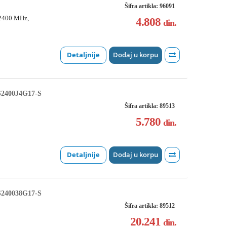
Šifra artikla: 96091
2400 MHz,
4.808
din.
Detaljnije
Dodaj u korpu
2400J4G17-S
Šifra artikla: 89513
5.780
din.
Detaljnije
Dodaj u korpu
240038G17-S
Šifra artikla: 89512
20.241
din.