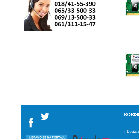
KORIS
">
Dostava