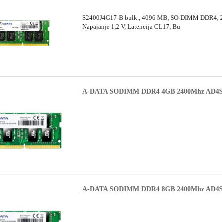
S2400J4G17-B bulk., 4096 MB, SO-DIMM DDR4, 
Napajanje 1,2 V, Latencija CL17, Bu
A-DATA SODIMM DDR4 4GB 2400Mhz AD4S
A-DATA SODIMM DDR4 8GB 2400Mhz AD4S