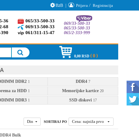
B
B
|
Prijava
/
Registracija
2
5-36
065/33-500-33
069/33-500-33
2-68
069/13-500-33
065/33-500-33
-390
061/311-15-47
065/2-333-999
0
0,00 RSD
TA
ODIMM DDR2
DDR4
1
7
">
rema za HDD
Memorijske kartice
1
20
ODIMM DDR3
SSD diskovi
1
17
Din
Cena: najniža prvo
SORTIRAJ PO
DDR4 Bulk