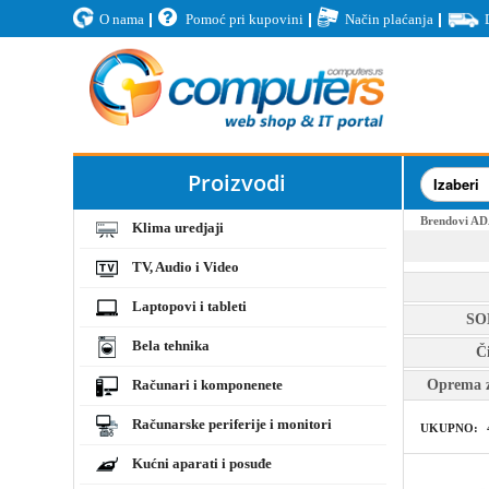
O nama
Pomoć pri kupovini
Način plaćanja
Proizvodi
Brendovi
AD
Klima uredjaji
TV, Audio i Video
Laptopovi i tableti
SO
Bela tehnika
Či
Računari i komponenete
Oprema z
Računarske periferije i monitori
UKUPNO:
Kućni aparati i posuđe