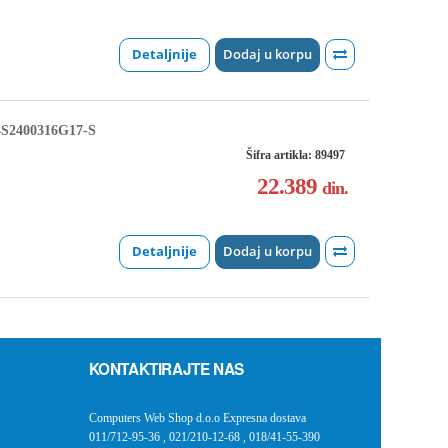
Detaljnije
Dodaj u korpu
S2400316G17-S
Šifra artikla: 89497
22.389
din.
Detaljnije
Dodaj u korpu
KONTAKTIRAJTE NAS
Computers Web Shop d.o.o Expresna dostava
011/712-95-36
,
021/210-12-68
,
018/41-55-390