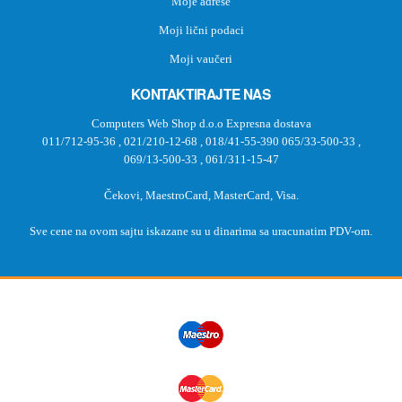
Moje adrese
Moji lični podaci
Moji vaučeri
KONTAKTIRAJTE NAS
Computers Web Shop d.o.o Expresna dostava
011/712-95-36
,
021/210-12-68
,
018/41-55-390
065/33-500-33
,
069/13-500-33
,
061/311-15-47
Čekovi, MaestroCard, MasterCard, Visa.
Sve cene na ovom sajtu iskazane su u dinarima sa uracunatim PDV-om.