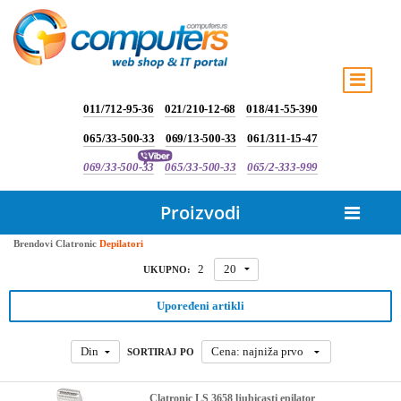
011/712-95-36
021/210-12-68
018/41-55-390
065/33-500-33
069/13-500-33
061/311-15-47
069/33-500-33
065/33-500-33
065/2-333-999
Proizvodi
Brendovi
Clatronic
Depilatori
2
20
UKUPNO:
Upoređeni artikli
Din
Cena: najniža prvo
SORTIRAJ PO
Clatronic LS 3658 ljubicasti epilator