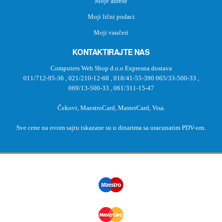
Moje adrese
Moji lični podaci
Moji vaučeri
KONTAKTIRAJTE NAS
Computers Web Shop d.o.o Expresna dostava
011/712-95-36
,
021/210-12-68
,
018/41-55-390
065/33-500-33
,
069/13-500-33
,
061/311-15-47
Čekovi, MaestroCard, MasterCard, Visa.
Sve cene na ovom sajtu iskazane su u dinarima sa uracunatim PDV-om.