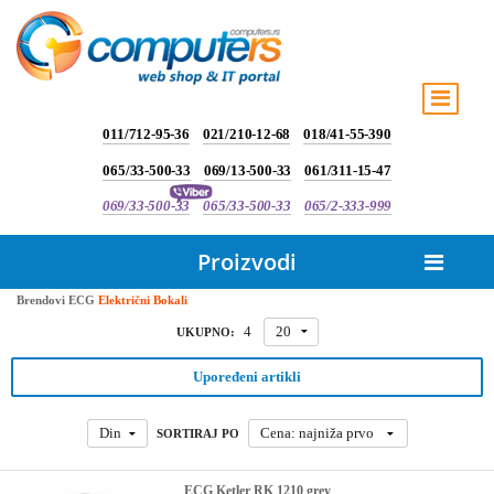
011/712-95-36
021/210-12-68
018/41-55-390
065/33-500-33
069/13-500-33
061/311-15-47
069/33-500-33
065/33-500-33
065/2-333-999
Proizvodi
Brendovi
ECG
Električni Bokali
4
20
UKUPNO:
Upoređeni artikli
Din
Cena: najniža prvo
SORTIRAJ PO
ECG Ketler RK 1210 grey