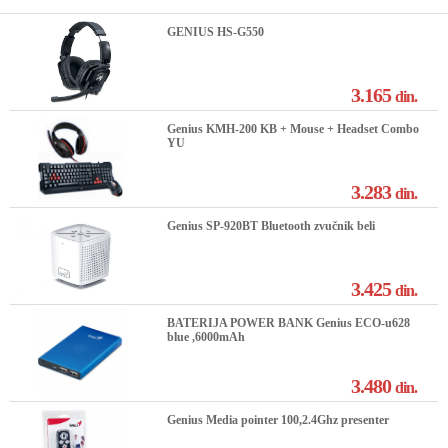
GENIUS HS-G550
3.165
din.
Genius KMH-200 KB + Mouse + Headset Combo
YU
3.283
din.
Genius SP-920BT Bluetooth zvučnik beli
3.425
din.
BATERIJA POWER BANK Genius ECO-u628
blue ,6000mAh
3.480
din.
Genius Media pointer 100,2.4Ghz presenter