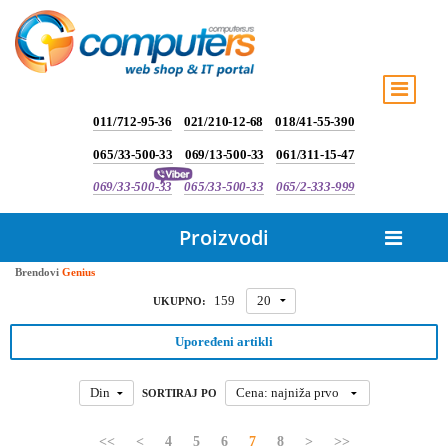
011/712-95-36
021/210-12-68
018/41-55-390
065/33-500-33
069/13-500-33
061/311-15-47
069/33-500-33
065/33-500-33
065/2-333-999
Proizvodi
Brendovi
Genius
159
20
UKUPNO:
Upoređeni artikli
Din
Cena: najniža prvo
SORTIRAJ PO
<<
<
4
5
6
7
8
>
>>