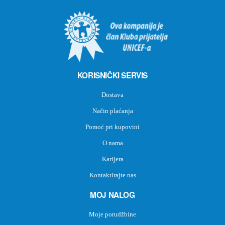
KORISNIČKI SERVIS
Dostava
Način plaćanja
Pomoć pri kupovini
O nama
Karijera
Kontaktirajte nas
MOJ NALOG
Moje porudžbine