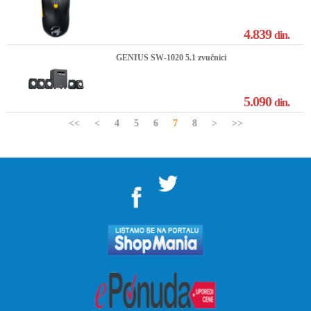
4.839
din.
GENIUS SW-1020 5.1 zvučnici
5.090
din.
<<
<
4
5
6
7
8
>
>>
">