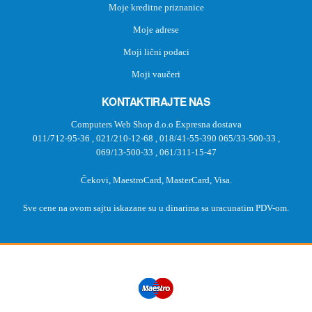
Moje kreditne priznanice
Moje adrese
Moji lični podaci
Moji vaučeri
KONTAKTIRAJTE NAS
Computers Web Shop d.o.o Expresna dostava
011/712-95-36
,
021/210-12-68
,
018/41-55-390
065/33-500-33
,
069/13-500-33
,
061/311-15-47
Čekovi, MaestroCard, MasterCard, Visa.
Sve cene na ovom sajtu iskazane su u dinarima sa uracunatim PDV-om.