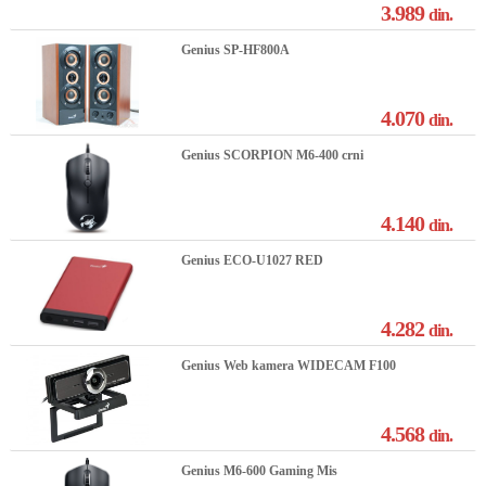
3.989
din.
Genius SP-HF800A
4.070
din.
Genius SCORPION M6-400 crni
4.140
din.
Genius ECO-U1027 RED
4.282
din.
Genius Web kamera WIDECAM F100
4.568
din.
Genius M6-600 Gaming Mis