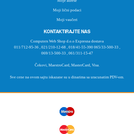
Moje adrese
Moji lični podaci
Moji vaučeri
KONTAKTIRAJTE NAS
Computers Web Shop d.o.o Expresna dostava
011/712-95-36
,
021/210-12-68
,
018/41-55-390
065/33-500-33
,
069/13-500-33
,
061/311-15-47
Čekovi, MaestroCard, MasterCard, Visa.
Sve cene na ovom sajtu iskazane su u dinarima sa uracunatim PDV-om.