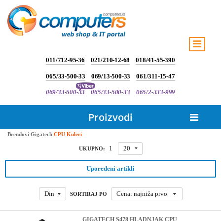
011/712-95-36
021/210-12-68
018/41-55-390
065/33-500-33
069/13-500-33
061/311-15-47
069/33-500-33
065/33-500-33
065/2-333-999
Proizvodi
Brendovi
Gigatech
CPU Kuleri
1
20
UKUPNO:
Upoređeni artikli
Din
Cena: najniža prvo
SORTIRAJ PO
GIGATECH S478 HLADNJAK CPU