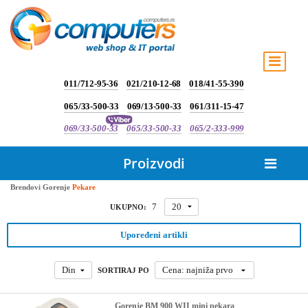
011/712-95-36
021/210-12-68
018/41-55-390
065/33-500-33
069/13-500-33
061/311-15-47
069/33-500-33
065/33-500-33
065/2-333-999
Proizvodi
Brendovi
Gorenje
Pekare
7
20
UKUPNO:
Upoređeni artikli
Din
Cena: najniža prvo
SORTIRAJ PO
Gorenje BM 900 WII mini pekara