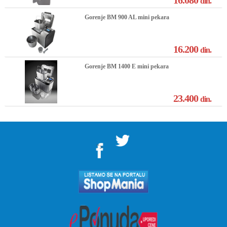
16.080
din.
Gorenje BM 900 AL mini pekara
16.200
din.
Gorenje BM 1400 E mini pekara
23.400
din.
">