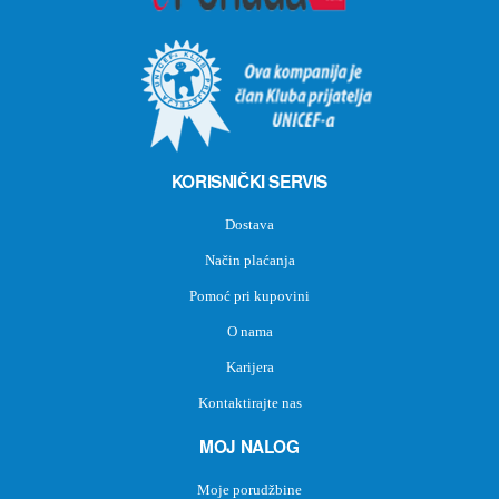
KORISNIČKI SERVIS
Dostava
Način plaćanja
Pomoć pri kupovini
O nama
Karijera
Kontaktirajte nas
MOJ NALOG
Moje porudžbine