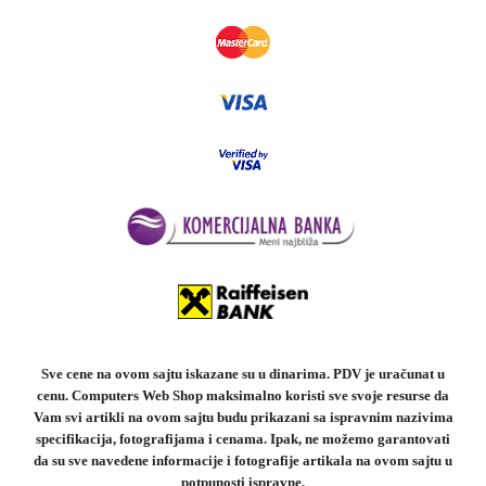
Sve cene na ovom sajtu iskazane su u dinarima. PDV je uračunat u
cenu. Computers Web Shop maksimalno koristi sve svoje resurse da
Vam svi artikli na ovom sajtu budu prikazani sa ispravnim nazivima
specifikacija, fotografijama i cenama. Ipak, ne možemo garantovati
da su sve navedene informacije i fotografije artikala na ovom sajtu u
potpunosti ispravne.