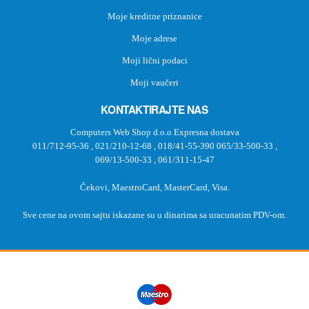
Moje kreditne priznanice
Moje adrese
Moji lični podaci
Moji vaučeri
KONTAKTIRAJTE NAS
Computers Web Shop d.o.o Expresna dostava
011/712-95-36
,
021/210-12-68
,
018/41-55-390
065/33-500-33
,
069/13-500-33
,
061/311-15-47
Čekovi, MaestroCard, MasterCard, Visa.
Sve cene na ovom sajtu iskazane su u dinarima sa uracunatim PDV-om.