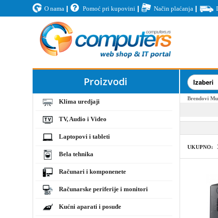
O nama
Pomoć pri kupovini
Način plaćanja
Proizvodi
Brendovi
Mu
Klima uredjaji
TV, Audio i Video
Laptopovi i tableti
UKUPNO:
Bela tehnika
Računari i komponenete
Računarske periferije i monitori
Kućni aparati i posuđe