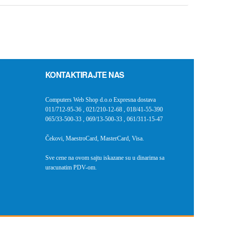
KONTAKTIRAJTE NAS
Computers Web Shop d.o.o Expresna dostava
011/712-95-36
,
021/210-12-68
,
018/41-55-390
065/33-500-33
,
069/13-500-33
,
061/311-15-47
Čekovi, MaestroCard, MasterCard, Visa.
Sve cene na ovom sajtu iskazane su u dinarima sa
uracunatim PDV-om.