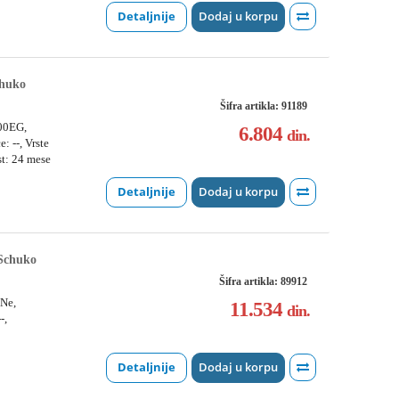
Detaljnije
Dodaj u korpu
chuko
Šifra artikla: 91189
800EG,
6.804
din.
: --, Vrste
st: 24 mese
Detaljnije
Dodaj u korpu
 Schuko
Šifra artikla: 89912
 Ne,
11.534
din.
-,
,
Detaljnije
Dodaj u korpu