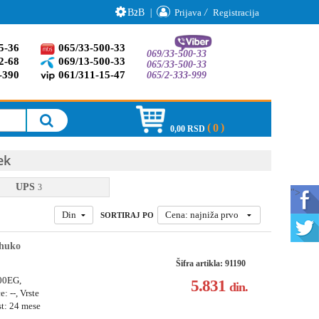
B
B
|
Prijava
/
Registracija
2
5-36
065/33-500-33
069/33-500-33
2-68
069/13-500-33
065/33-500-33
-390
061/311-15-47
065/2-333-999
0
0,00 RSD
ek
UPS
3
">
Din
Cena: najniža prvo
SORTIRAJ PO
chuko
Šifra artikla: 91190
600EG,
5.831
din.
: --, Vrste
st: 24 mese