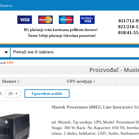
Dostava
011/712-9
021/210-1
BG plaćanje svim karticama prilikom dostave!
018/41-55
Širom Srbije plaćanje čekovima pouzećem!
stek
UPS
Proizvođač - Must
Skeneri
UPS uredjaji
2
2
3
20
Upoređeni artikli
Mustek Powermust 600EG Line Interactive S
nd: Mustek, Tip uređaja: UPS, Model: Powermust 
Snaga: 360 W, Rack: Ne, Kapacitet: 650 VA, Interface
izlaza: 2 shuko, Indikatori: LED , Audio, Saobrazno