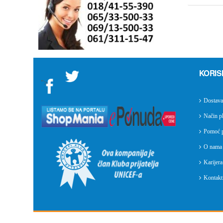
KORIS
">
Dostava
Način pl
Pomoć p
O nama
Karijera
Kontakti