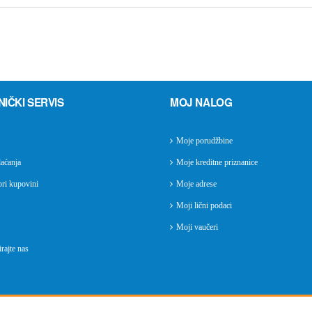
NIČKI SERVIS
MOJ NALOG
Moje porudžbine
aćanja
Moje kreditne priznanice
ri kupovini
Moje adrese
Moji lični podaci
Moji vaučeri
rajte nas