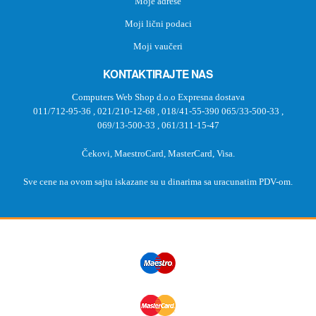
Moje adrese
Moji lični podaci
Moji vaučeri
KONTAKTIRAJTE NAS
Computers Web Shop d.o.o Expresna dostava
011/712-95-36
,
021/210-12-68
,
018/41-55-390
065/33-500-33
,
069/13-500-33
,
061/311-15-47
Čekovi, MaestroCard, MasterCard, Visa.
Sve cene na ovom sajtu iskazane su u dinarima sa uracunatim PDV-om.