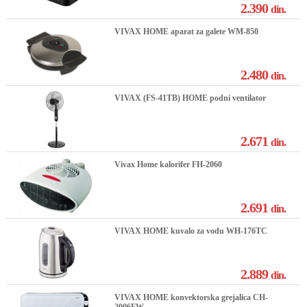
2.390
din.
VIVAX HOME aparat za galete WM-850
2.480
din.
VIVAX (FS-41TB) HOME podni ventilator
2.671
din.
Vivax Home kalorifer FH-2060
2.691
din.
VIVAX HOME kuvalo za vodu WH-176TC
2.889
din.
VIVAX HOME konvektorska grejalica CH-