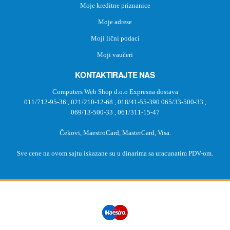
Moje kreditne priznanice
Moje adrese
Moji lični podaci
Moji vaučeri
KONTAKTIRAJTE NAS
Computers Web Shop d.o.o Expresna dostava
011/712-95-36
,
021/210-12-68
,
018/41-55-390
065/33-500-33
,
069/13-500-33
,
061/311-15-47
Čekovi, MaestroCard, MasterCard, Visa.
Sve cene na ovom sajtu iskazane su u dinarima sa uracunatim PDV-om.