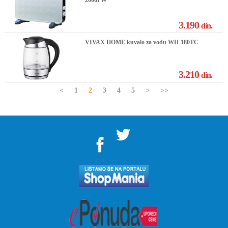
2006FW
3.190
din.
VIVAX HOME kuvalo za vodu WH-180TC
3.210
din.
<
1
2
3
4
5
>
>>
">