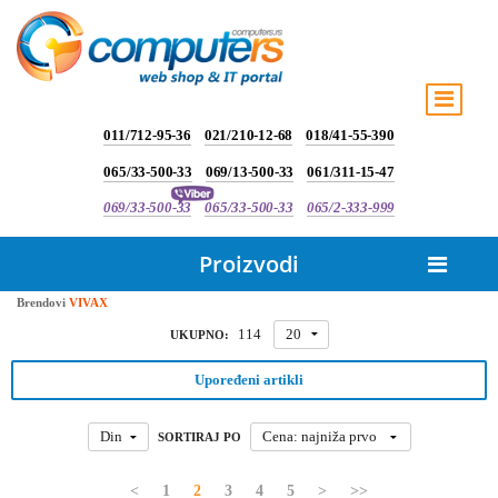
011/712-95-36
021/210-12-68
018/41-55-390
065/33-500-33
069/13-500-33
061/311-15-47
069/33-500-33
065/33-500-33
065/2-333-999
Proizvodi
Brendovi
VIVAX
114
20
UKUPNO:
Upoređeni artikli
Din
Cena: najniža prvo
SORTIRAJ PO
<
1
2
3
4
5
>
>>