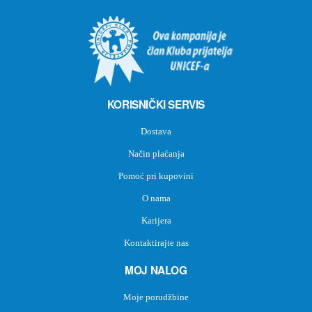
KORISNIČKI SERVIS
Dostava
Način plaćanja
Pomoć pri kupovini
O nama
Karijera
Kontaktirajte nas
MOJ NALOG
Moje porudžbine